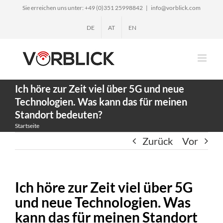
Zum
Sie erreichen uns unter: +49 (0)351 25998842
|
info@vorblick.com
Inhalt
DE
AT
EN
springen
Ich höre zur Zeit viel über 5G und neue
Technologien. Was kann das für meinen
Standort bedeuten?
Startseite
Zurück
Vor
Ich höre zur Zeit viel über 5G
und neue Technologien. Was
kann das für meinen Standort