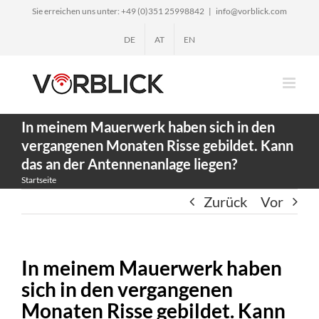
Zum
Sie erreichen uns unter: +49 (0)351 25998842
|
info@vorblick.com
Inhalt
DE
AT
EN
springen
In meinem Mauerwerk haben sich in den
vergangenen Monaten Risse gebildet. Kann
das an der Antennenanlage liegen?
Startseite
Zurück
Vor
In meinem Mauerwerk haben
sich in den vergangenen
Monaten Risse gebildet. Kann